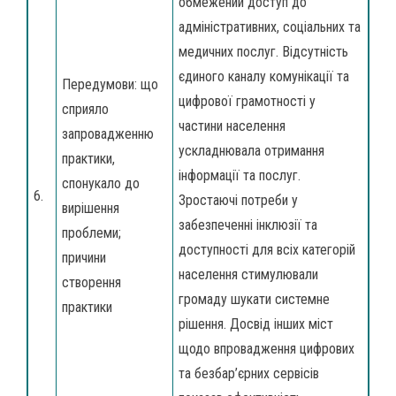
обмежений доступ до
адміністративних, соціальних та
медичних послуг. Відсутність
єдиного каналу комунікації та
Передумови: що
цифрової грамотності у
сприяло
частини населення
запровадженню
ускладнювала отримання
практики,
інформації та послуг.
спонукало до
6.
Зростаючі потреби у
вирішення
забезпеченні інклюзії та
проблеми;
доступності для всіх категорій
причини
населення стимулювали
створення
громаду шукати системне
практики
рішення. Досвід інших міст
щодо впровадження цифрових
та безбар’єрних сервісів