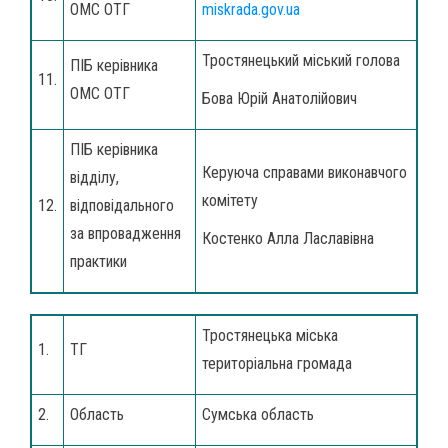
ОМС ОТГ
miskrada.gov.ua
Тростянецький міський голова
ПІБ керівника
11.
ОМС ОТГ
Бова Юрій Анатолійович
ПІБ керівника
Керуюча справами виконавчого
відділу,
комітету
12.
відповідального
за впровадження
Костенко Алла Лаславівна
практики
Тростянецька міська
1.
ТГ
територіальна громада
2.
Область
Сумська область