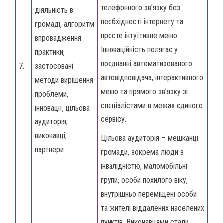
телефонного зв’язку без
діяльність в
необхідності інтернету та
громаді, алгоритм
просте інтуїтивне меню.
впровадження
Інноваційність полягає у
практики,
поєднанні автоматизованого
7.
застосовані
автовідповідача, інтерактивного
методи вирішення
меню та прямого зв’язку зі
проблеми,
спеціалістами в межах єдиного
інновації, цільова
сервісу.
аудиторія,
виконавці,
Цільова аудиторія – мешканці
партнери
громади, зокрема люди з
інвалідністю, маломобільні
групи, особи похилого віку,
внутрішньо переміщені особи
та жителі віддалених населених
пунктів. Виконавцями стали