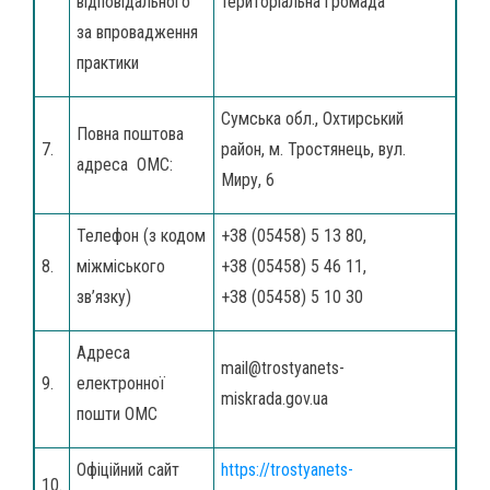
відповідального
територіальна громада
за впровадження
практики
Сумська обл., Охтирський
Повна поштова
7.
район, м. Тростянець, вул.
адреса ОМС:
Миру, 6
Телефон (з кодом
+38 (05458) 5 13 80,
8.
міжміського
+38 (05458) 5 46 11,
зв’язку)
+38 (05458) 5 10 30
Адреса
mail@trostyanets-
9.
електронної
miskrada.gov.ua
пошти ОМС
Офіційний сайт
https://trostyanets-
10.