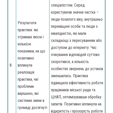
спеціалістом. Серед
користувачів значна частка –
люди похилого віку, внутрішньо
Результати
переміщені особи та люди з
практики: які
інвалідністю, які мали
отримані якісні і
складнощі з пересуванням або
кількісні
доступом до інтернету. Час
показники, на що
очікування відповідей суттєво
позитивно
скоротився, а кількість
8.
вплинула
особистих звернень до установ
реалізація
зменшилась. Практика
практики, чиї
підвищила ефективність роботи
проблеми
працівників міської ради та
вирішено, які
ЦНАП, оптимізувавши обробку
системні зміни в
запитів. Позитивно вплинула на
громаді досягнуті
відкритість і прозорість роботи