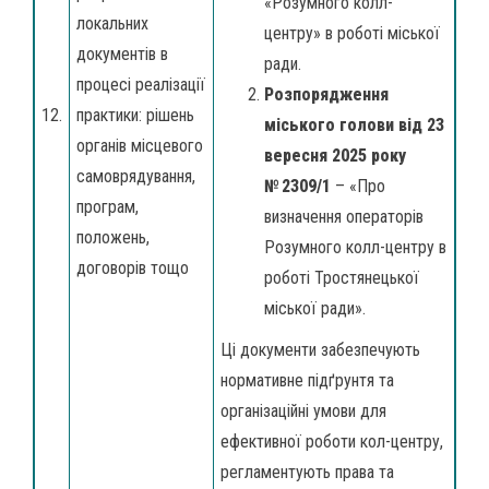
«Розумного колл-
локальних
центру» в роботі міської
документів в
ради.
процесі реалізації
Розпорядження
12.
практики: рішень
міського голови від 23
органів місцевого
вересня 2025 року
самоврядування,
№ 2309/1
– «Про
програм,
визначення операторів
положень,
Розумного колл-центру в
договорів тощо
роботі Тростянецької
міської ради».
Ці документи забезпечують
нормативне підґрунтя та
організаційні умови для
ефективної роботи кол-центру,
регламентують права та