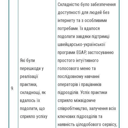
Складністю було забезпечення
доступності для людей без
інтернету та з особливими
потребами. Їх вдалося
подолати завдяки підтримці
швейцарсько-української
програми EGAP, застосуванню
Які були
простого інтуїтивного
перешкоди у
голосового меню та
реалізації
послідовному навчанні
практики,
операторів і працівників
9.
складнощі, як
підрозділів. Успіх практики
вдалось їх
сприяло міжвідомче
подолати, що
співробітництво, залучення всіх
сприяло успіху
ключових підрозділів та
наявність цілодобового сервісу,