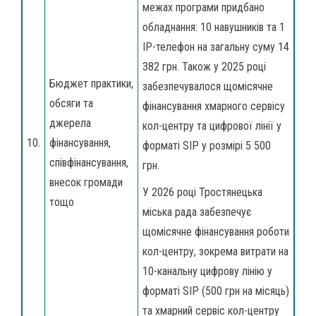
межах програми придбано
обладнання: 10 навушників та 1
IP-телефон на загальну суму 14
382 грн. Також у 2025 році
Бюджет практики,
забезпечувалося щомісячне
обсяги та
фінансування хмарного сервісу
джерела
кол-центру та цифрової лінії у
10.
фінансування,
форматі SIP у розмірі 5 500
співфінансування,
грн.
внесок громади
У 2026 році Тростянецька
тощо
міська рада забезпечує
щомісячне фінансування роботи
кол-центру, зокрема витрати на
10-канальну цифрову лінію у
форматі SIP (500 грн на місяць)
та хмарний сервіс кол-центру