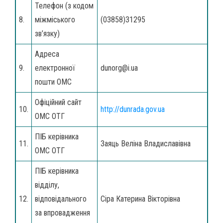
Телефон (з кодом
8.
міжміського
(03858)31295
зв’язку)
Адреса
9.
електронної
dunorg@i.ua
пошти ОМС
Офіційний сайт
10.
http://dunrada.gov.ua
ОМС ОТГ
ПІБ керівника
11.
Заяць Веліна Владиславівна
ОМС ОТГ
ПІБ керівника
відділу,
12.
відповідального
Сіра Катерина Вікторівна
за впровадження