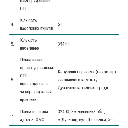
самоврядування
ОТГ
Кількість
4.
51
населених пунктів
Кількість
5.
35441
населення
Повна назва
органу управління
Керуючий справами (секретар)
ОТГ
6.
виконавчого комітету
відповідального
Дунаєвецької міської ради
за впровадження
практики
Повна поштова
32400, Хмельницька обл.,
7.
адреса ОМС:
м.Дунаївці, вул. Шевченка, 50