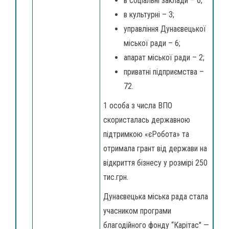
в соціальні заклади – 6;
в культурні – 3;
управління Дунаєвецької
міської ради – 6;
апарат міської ради – 2;
приватні підприємства –
72.
1 особа з числа ВПО
скористалась державною
підтримкою «єРобота» та
отримала грант від держави на
відкриття бізнесу у розмірі 250
тис.грн.
Дунаєвецька міська рада стала
учасником програми
благодійного фонду “Карітас" —