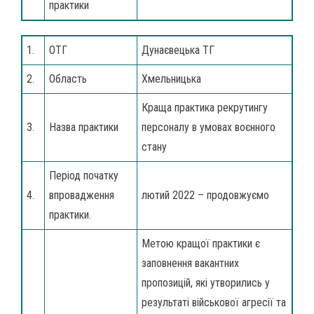
практики
1.
ОТГ
Дунаєвецька ТГ
2.
Область
Хмельницька
Краща практика рекрутингу
3.
Назва практики
персоналу в умовах воєнного
стану
Період початку
4.
впровадження
лютий 2022 – продовжуємо
практики.
Метою кращої практики є
заповнення вакантних
пропозицій, які утворились у
результаті військової агресії та