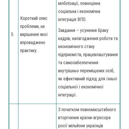
мобілізації, повноцінна
соціальна і економічна
Короткий опис
інтеграція ВПО.
проблеми, на
Завдання – усунення браку
5.
вирішення якої
кадрів, налагодження роботи та
впроваджено
економічного стану
практику.
підприємств, працевлаштування
та самозабезпечення
внутрішньо переміщених осіб,
як ефективний підхід для їхньої
соціальної і економічної
інтеграції.
З початком повномасштабного
вторгнення країни-агресора
росії мільйони українців