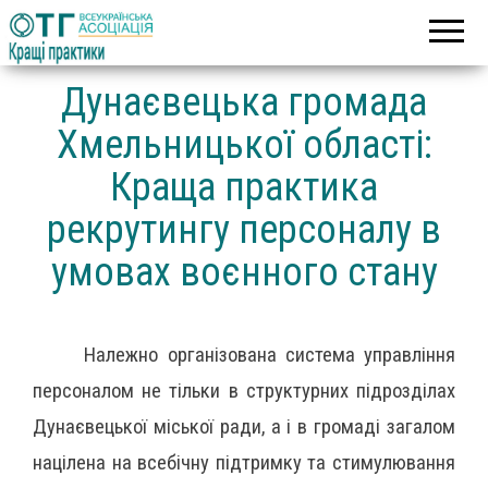
Асоціація
Кращі
об’єднаних
практики
територіальних
громад
Дунаєвецька громада
Хмельницької області:
Краща практика
рекрутингу персоналу в
умовах воєнного стану
Належно організована система управління
персоналом не тільки в структурних підрозділах
Дунаєвецької міської ради, а і в громаді загалом
націлена на всебічну підтримку та стимулювання