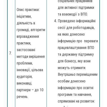
соціальних працівників
для активної підтримки
Опис практики:
та взаємодії з ВПО.
ініціативи,
Проведено інформаційні
діяльність в
сесії для роботодавців,
громаді, алгоритм
на яких донесено
впровадження
інформацію про переваги
практики,
працевлаштування ВПО
застосовані
7.
та державну підтримку
методи вирішення
для бізнесу, яку вони
проблеми,
можуть отримати.
інновації, цільова
Внутрішньо переміщеним
аудиторія,
особам донесено
виконавці,
інформацію про освітні
партнери – до 10
програми та навчання,
речень.
спрямовані на розвиток