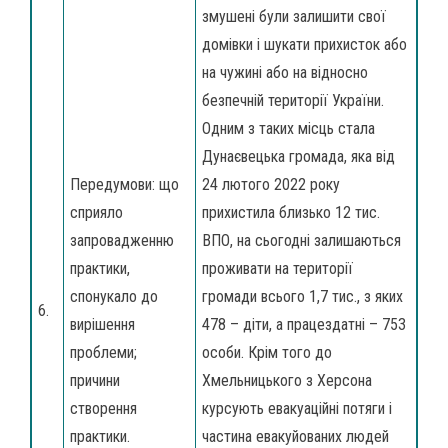
змушені були залишити свої
домівки і шукати прихисток або
на чужині або на відносно
безпечній території України.
Одним з таких місць стала
Дунаєвецька громада, яка від
Передумови: що
24 лютого 2022 року
сприяло
прихистила близько 12 тис.
запровадженню
ВПО, на сьогодні залишаються
практики,
проживати на території
спонукало до
громади всього 1,7 тис., з яких
6.
вирішення
478 – діти, а працездатні – 753
проблеми;
особи. Крім того до
причини
Хмельницького з Херсона
створення
курсують евакуаційні потяги і
практики.
частина евакуйованих людей