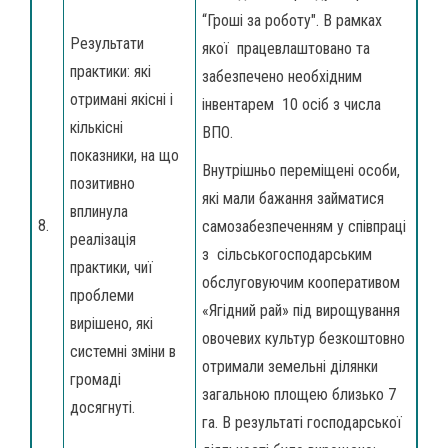
“Гроші за роботу". В рамках
Результати
якої працевлаштовано та
практики: які
забезпечено необхідним
отримані якісні і
інвентарем 10 осіб з числа
кількісні
ВПО.
показники, на що
Внутрішньо переміщені особи,
позитивно
які мали бажання займатися
вплинула
8.
самозабезпеченням у співпраці
реалізація
з сільськогосподарським
практики, чиї
обслуговуючим кооперативом
проблеми
«Ягідний рай» під вирощування
вирішено, які
овочевих культур безкоштовно
системні зміни в
отримали земельні ділянки
громаді
загальною площею близько 7
досягнуті.
га. В результаті господарської