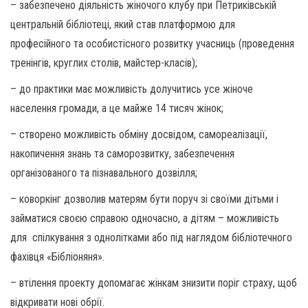
– забезпечено діяльність жіночого клубу при Петриківській
центральній бібліотеці, який став платформою для
професійного та особистісного розвитку учасниць (проведення
тренінгів, круглих столів, майстер-класів);
– до практики має можливість долучитись усе жіноче
населення громади, а це майже 14 тисяч жінок;
– створено можливість обміну досвідом, самореалізації,
накопичення знань та саморозвитку, забезпечення
організованого та пізнавального дозвілля;
– коворкінг дозволив матерям бути поруч зі своїми дітьми і
займатися своєю справою одночасно, а дітям – можливість
для спілкування з однолітками або під наглядом бібліотечного
фахівця «Бібліоняня».
– втілення проекту допомагає жінкам знизити поріг страху, щоб
відкривати нові обрії.