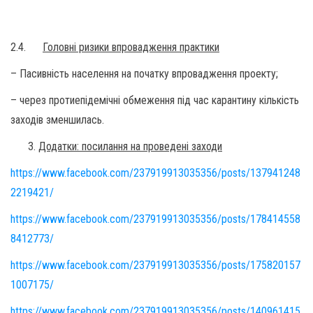
2.4.
Головні ризики впровадження практики
– Пасивність населення на початку впровадження проекту;
– через протиепідемічні обмеження під час карантину кількість
заходів зменшилась.
Додатки: посилання на проведені заходи
https://www.facebook.com/237919913035356/posts/137941248
2219421/
https://www.facebook.com/237919913035356/posts/178414558
8412773/
https://www.facebook.com/237919913035356/posts/175820157
1007175/
https://www.facebook.com/237919913035356/posts/140961415