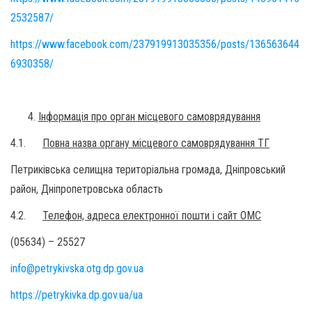
2532587/
https://www.facebook.com/237919913035356/posts/136563644
6930358/
Інформація про орган місцевого самоврядування
4.1.
Повна назва органу місцевого самоврядування ТГ
Петриківська селищна територіальна громада, Дніпровський
район, Дніпропетровська область
4.2.
Телефон, адреса електронної пошти і сайт ОМС
(05634) – 25527
info@petrykivska.otg.dp.gov.ua
https://petrykivka.dp.gov.ua/ua