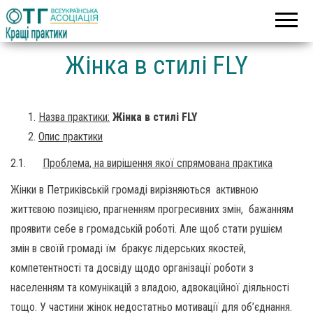
Асоціація
Кращі
об’єднаних
практики
територіальних
громад
Жінка в стилі FLY
Назва практики:
Жінка в стилі FLY
Опис практики
2.1.
Проблема, на вирішення якої спрямована практика
Жінки в Петриківській громаді вирізняються активною
життєвою позицією, прагненням прогресивних змін, бажанням
проявити себе в громадській роботі. Але щоб стати рушієм
змін в своїй громаді їм бракує лідерських якостей,
компетентності та досвіду щодо організації роботи з
населенням та комунікацій з владою, адвокаційної діяльності
тощо. У частини жінок недостатньо мотивації для об’єднання.