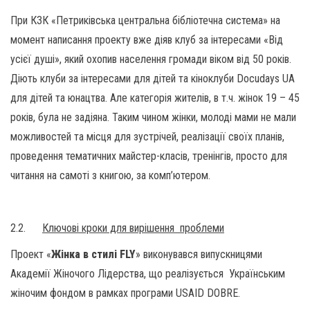
При КЗК «Петриківська центральна бібліотечна система» на
момент написання проекту вже діяв клуб за інтересами «Від
усієї душі», який охопив населення громади віком від 50 років.
Діють клуби за інтересами для дітей та кіноклуби Docudays UA
для дітей та юнацтва. Але категорія жителів, в т.ч. жінок 19 – 45
років, була не задіяна. Таким чином жінки, молоді мами не мали
можливостей та місця для зустрічей, реалізації своїх планів,
проведення тематичних майстер-класів, тренінгів, просто для
читання на самоті з книгою, за комп’ютером.
2.2.
Ключові кроки для вирішення проблеми
Проект «
Жінка в стилі FLY
» виконувався випускницями
Академії Жіночого Лідерства, що реалізується Українським
жіночим фондом в рамках програми USAID DOBRE.