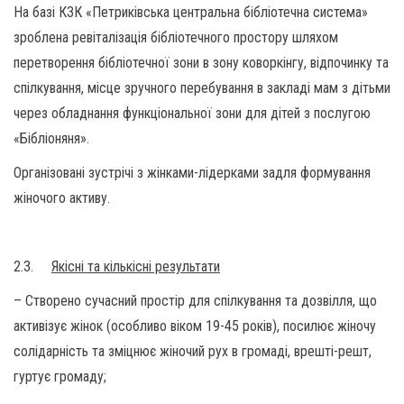
На базі КЗК «Петриківська центральна бібліотечна система»
зроблена ревіталізація бібліотечного простору шляхом
перетворення бібліотечної зони в зону коворкінгу, відпочинку та
спілкування, місце зручного перебування в закладі мам з дітьми
через обладнання функціональної зони для дітей з послугою
«Бібліоняня».
Організовані зустрічі з жінками-лідерками задля формування
жіночого активу.
2.3.
Якісні та кількісні результати
– Створено сучасний простір для спілкування та дозвілля, що
активізує жінок (особливо віком 19-45 років), посилює жіночу
солідарність та зміцнює жіночий рух в громаді, врешті-решт,
гуртує громаду;