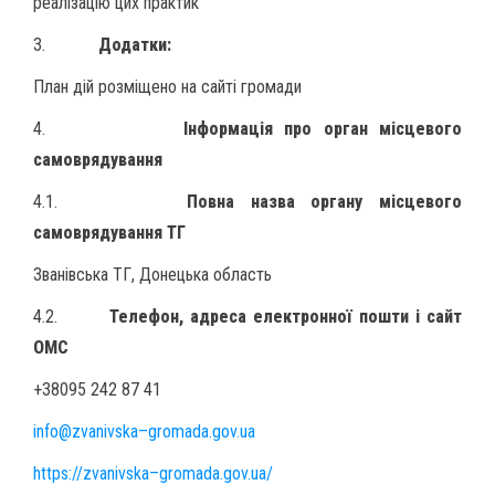
реалізацію цих практик
3.
Додатки:
План дій розміщено на сайті громади
4.
Інформація про орган місцевого
самоврядування
4.1.
Повна назва органу місцевого
самоврядування ТГ
Званівська ТГ, Донецька область
4.2.
Телефон, адреса електронної пошти і сайт
ОМС
+38095 242 87 41
info
@
zvanivska
–
gromada
.
gov
.
ua
https
://
zvanivska
–
gromada
.
gov
.
ua
/