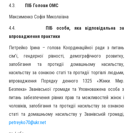
4
.3.
ПІБ Голови ОМС
Максименко Софія Миколаївна
4.4.
ПІБ особи, яка відповідальна за
впровадження практики
Петрейко Ірина – голова Координаційної ради з питань
сім’ї, гендерної рівності, демографічного розвитку,
запобігання та протидії домашньому насильству,
насильству за ознакою статі та протидії торгівлі людьми,
впровадження Порядку денного 1325 «Жінки. Мир.
Безпека» Званівської громади та Уповноважена особа з
питань забезпечення рівних прав та можливостей жінок і
чоловіків, запобігання та протидії насильству за ознакою
статі та домашньому насильству у Званівській громаді,
petreyko70@ukr.net