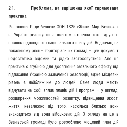
2.1.
Проблема, на вирішення якої спрямована
практика
Резолюція Ради безпеки ООН 1325 «Жінки. Мир. Безпека»
в Україні реалізується шляхом втілення вже другого
поспіль відповідного національного плану дій. Водночас, на
локальному рівні – територіальних громад – цей документ
недостатньо відомий та рідко застосовується. Але ця
практика є згубною для досягнення загального ефекту від
підписання Україною зазначеної резолюції, адже місцевий
рівень є найближчим до людей. Саме люди мають
відчувати на собі вплив планів дій і програм – у вигляді
розширення можливостей, розвитку, підвищення якості
життя, незалежно від того, наскільки близько вони
знаходяться від зони військових дій. З огляду на це в
Званівській громаді було розроблено місцевий план дій