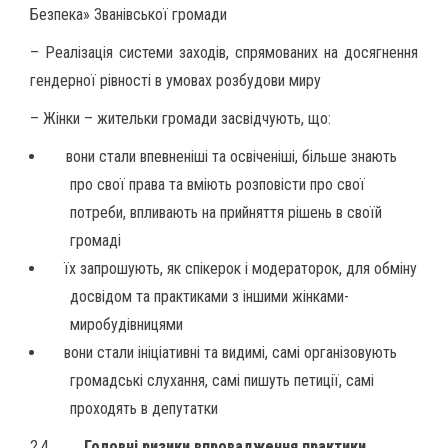
Безпека» Званівської громади
– Реалізація системи заходів, спрямованих на досягнення
гендерної рівності в умовах розбудови миру
– Жінки – жительки громади засвідчують, що:
вони стали впевненіші та освіченіші, більше знають
про свої права та вміють розповісти про свої
потреби, впливають на прийняття рішень в своїй
громаді
їх запрошують, як спікерок і модераторок, для обміну
досвідом та практиками з іншими жінками-
миробудівницями
вони стали ініціативні та видимі, самі організовують
громадські слухання, самі пишуть петиції, самі
проходять в депутатки
2.4.
Головні ризики впровадження практики