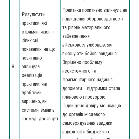
Практика позитивно вплинула на
Результати
підвищення обороноздатності
практики: які
та рівень матеріального
отримані якісні і
забезпечення
кількісні
військовослужбовців, які
показники, на що
виконують бойові завдання.
позитивно
Вирішено проблему
8.
вплинула
несистемного та
реалізація
фрагментарного надання
практики, чиї
допомоги – підтримка стала
проблеми
плановою і прозорою.
вирішено, які
Підвищено довіру мешканців
системні зміни в
до органів місцевого
громаді досягнуті
самоврядування завдяки
відкритості бюджетних