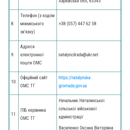
Харківська обл, 63343
Телефон (з кодом
8.
міжміського
+38 (057) 447 62 58
зв’язку)
Адреса
9.
електронної
natalyncilrada@ukr.net
пошти ОМС
Офіційний сайт
https://natalynska-
10.
ОМС ТГ
gromada.gov.ua
Начальник Наталинської
сільської військової
ПІБ керівника
11.
адміністрації
ОМС ТГ
Василенко Оксана Вікторівна