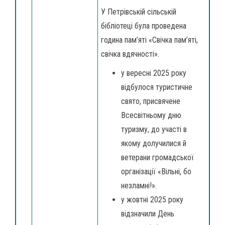
У Петрівській сільській
бібліотеці була проведена
година пам’яті «Свічка пам’яті,
свічка вдячності».
у вересні 2025 року
відбулося туристичне
свято, присвячене
Всесвітньому дню
туризму, до участі в
якому долучилися й
ветерани громадської
організації «Вільні, бо
незламні!».
у жовтні 2025 року
відзначили День