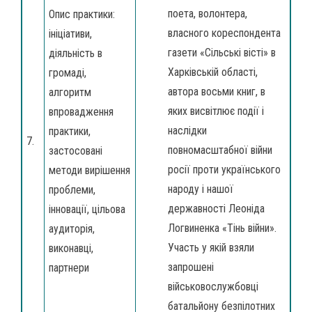
поета, волонтера,
Опис практики:
власного кореспондента
ініціативи,
газети «Сільські вісті» в
діяльність в
Харківській області,
громаді,
автора восьми книг, в
алгоритм
яких висвітлює події і
впровадження
наслідки
практики,
7.
повномасштабної війни
застосовані
росії проти українського
методи вирішення
народу і нашої
проблеми,
державності Леоніда
інновації, цільова
Логвиненка «Тінь війни».
аудиторія,
Участь у якій взяли
виконавці,
запрошені
партнери
військовослужбовці
батальйону безпілотних