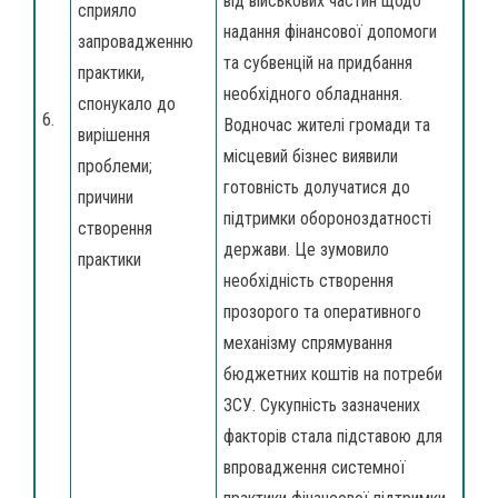
від військових частин щодо
сприяло
надання фінансової допомоги
запровадженню
та субвенцій на придбання
практики,
необхідного обладнання.
спонукало до
6.
Водночас жителі громади та
вирішення
місцевий бізнес виявили
проблеми;
готовність долучатися до
причини
підтримки обороноздатності
створення
держави. Це зумовило
практики
необхідність створення
прозорого та оперативного
механізму спрямування
бюджетних коштів на потреби
ЗСУ. Сукупність зазначених
факторів стала підставою для
впровадження системної