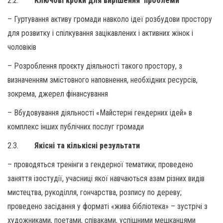
2.2.
Ключові кроки для вирішення проблеми
– Гуртування активу громади навколо ідеї розбудови простору
для розвитку і спілкування зацікавлених і активних жінок і
чоловіків
– Розроблення проєкту діяльності такого простору, з
визначенням змістовного наповнення, необхідних ресурсів,
зокрема, джерел фінансування
– Вбудовування діяльності «Майстерні гендерних ідей» в
комплекс інших публічних послуг громади
2.3.
Якісні та кількісні результати
– проводяться тренінги з гендерної тематики; проведено
заняття ізостудії, учасниці якої навчаються азам різних видів
мистецтва, рукоділля, гончарства, розпису по дереву;
проведено засідання у форматі «жива бібліотека» – зустрічі з
художниками, поетами, співаками, успішними мешканцями