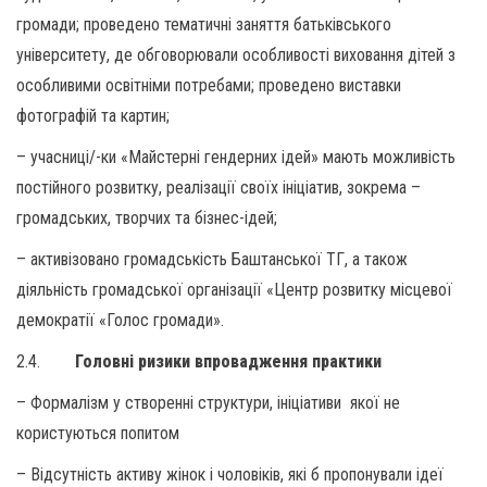
громади; проведено тематичні заняття батьківського
університету, де обговорювали особливості виховання дітей з
особливими освітніми потребами; проведено виставки
фотографій та картин;
– учасниці/-ки «Майстерні гендерних ідей» мають можливість
постійного розвитку, реалізації своїх ініціатив, зокрема –
громадських, творчих та бізнес-ідей;
– активізовано громадськість Баштанської ТГ, а також
діяльність громадської організації «Центр розвитку місцевої
демократії «Голос громади».
2.4.
Головні ризики впровадження практики
– Формалізм у створенні структури, ініціативи якої не
користуються попитом
– Відсутність активу жінок і чоловіків, які б пропонували ідеї