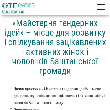
Асоціація
Кращі
об’єднаних
практики
територіальних
громад
«Майстерня гендерних
ідей» – місце для розвитку
і спілкування зацікавлених
і активних жінок і
чоловіків Баштанської
громади
Назва практики
: «Майстерня гендерних ідей» – місце
для розвитку і спілкування зацікавлених і активних жінок і
чоловіків Баштанської громади
Опис практики