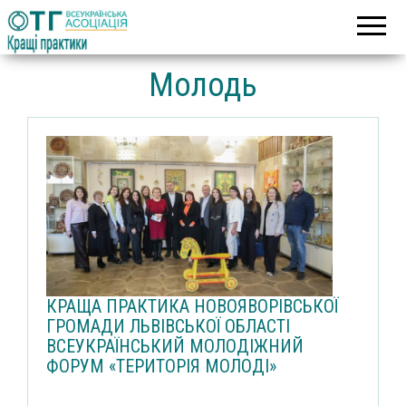
Асоціація
Кращі
об’єднаних
практики
територіальних
громад
Молодь
КРАЩА ПРАКТИКА НОВОЯВОРІВСЬКОЇ
ГРОМАДИ ЛЬВІВСЬКОЇ ОБЛАСТІ
ВСЕУКРАЇНСЬКИЙ МОЛОДІЖНИЙ
ФОРУМ «ТЕРИТОРІЯ МОЛОДІ»