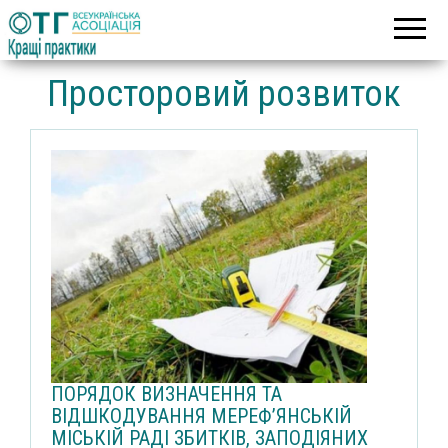
Асоціація
Кращі
об’єднаних
практики
територіальних
громад
Просторовий розвиток
ПОРЯДОК ВИЗНАЧЕННЯ ТА
ВІДШКОДУВАННЯ МЕРЕФ’ЯНСЬКІЙ
МІСЬКІЙ РАДІ ЗБИТКІВ, ЗАПОДІЯНИХ