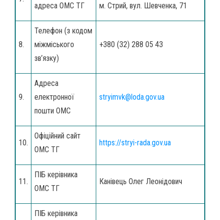
адреса ОМС ТГ
м. Стрий, вул. Шевченка, 71
Телефон (з кодом
8.
міжміського
+380 (32) 288 05 43
зв’язку)
Адреса
9.
електронної
stryimvk@loda.gov.ua
пошти ОМС
Офіційний сайт
10.
https://stryi-rada.gov.ua
ОМС ТГ
ПІБ керівника
11.
Канівець Олег Леонідович
ОМС ТГ
ПІБ керівника