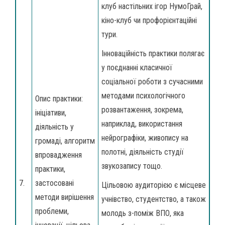
клуб настільних ігор НумоГрай,
кіно-клуб чи профорієнтаційні
тури.
Інноваційність практики полягає
у поєднанні класичної
соціальної роботи з сучасними
методами психологічного
Опис практики:
розвантаження, зокрема,
ініціативи,
наприклад, використання
діяльність у
нейрографіки, живопису на
громаді, алгоритм
полотні, діяльність студії
впровадження
звукозапису тощо.
практики,
7.
застосовані
Цільовою аудиторією є місцеве
методи вирішення
учнівство, студентство, а також
проблеми,
молодь з-поміж ВПО, яка