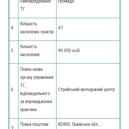
самоврядування
громада
ТГ
Кількість
4.
47
населених пунктів
Кількість
5.
99 050 осіб
населення
Повна назва
органу управління
ТГ,
6.
Стрийський молодіжний центр
відповідального
за впровадження
практики
Повна поштова
82400, Львівська обл.,
7.