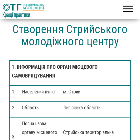
Асоціація
Кращі
об’єднаних
практики
територіальних
громад
Створення Стрийського
молодіжного центру
1.
ІНФОРМАЦІЯ ПРО ОРГАН МІСЦЕВОГО
САМОВРЯДУВАННЯ
1.
Населений пункт
м. Стрий
2.
Область
Львівська область
Повна назва
органу місцевого
Стрийська територіальна
3.