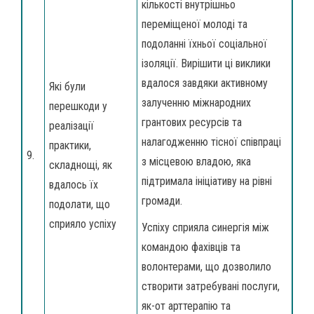
кількості внутрішньо
переміщеної молоді та
подоланні їхньої соціальної
ізоляції. Вирішити ці виклики
вдалося завдяки активному
Які були
залученню міжнародних
перешкоди у
грантових ресурсів та
реалізації
налагодженню тісної співпраці
практики,
9.
з місцевою владою, яка
складнощі, як
підтримала ініціативу на рівні
вдалось їх
громади.
подолати, що
сприяло успіху
Успіху сприяла синергія між
командою фахівців та
волонтерами, що дозволило
створити затребувані послуги,
як-от арттерапію та