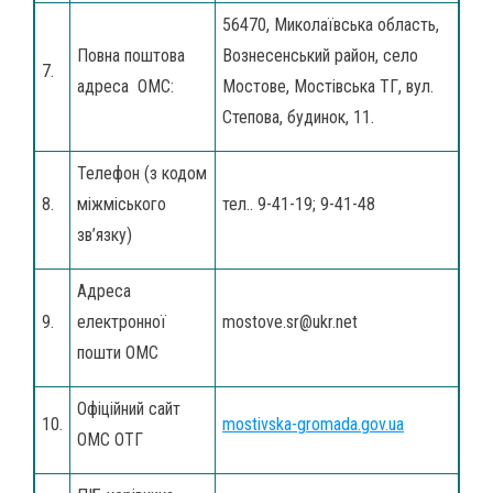
56470, Миколаївська область,
Повна поштова
Вознесенський район, село
7.
адреса ОМС:
Мостове, Мостівська ТГ, вул.
Степова, будинок, 11.
Телефон (з кодом
8.
міжміського
тел.. 9-41-19; 9-41-48
зв’язку)
Адреса
9.
електронної
mostove.sr@ukr.net
пошти ОМС
Офіційний сайт
10.
mostivska-gromada.gov.ua
ОМС ОТГ