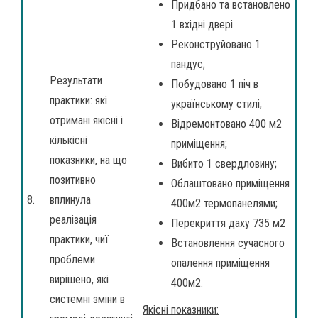
Придбано та встановлено
1 вхідні двері
Реконструйовано 1
пандус;
Результати
Побудовано 1 піч в
практики: які
українському стилі;
отримані якісні і
Відремонтовано 400 м2
кількісні
приміщення;
показники, на що
Вибито 1 свердловину;
позитивно
Облаштовано приміщення
8.
вплинула
400м2 термопанелями;
реалізація
Перекриття даху 735 м2
практики, чиї
Встановлення сучасного
проблеми
опалення приміщення
вирішено, які
400м2.
системні зміни в
Якісні показники: