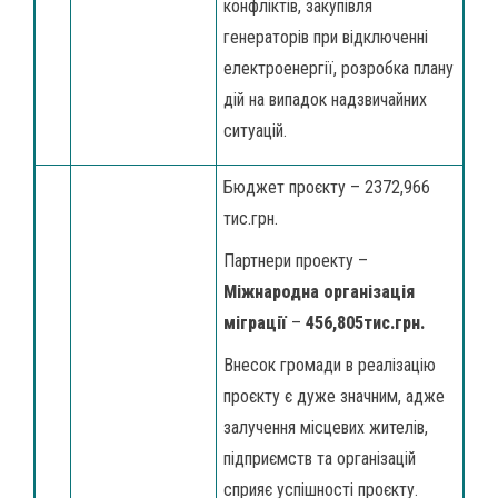
конфліктів, закупівля
генераторів при відключенні
електроенергії, розробка плану
дій на випадок надзвичайних
ситуацій.
Бюджет проєкту – 2372,966
тис.грн.
Партнери проекту –
Міжнародна організація
міграції
–
456,805тис.грн.
Внесок громади в реалізацію
проєкту є дуже значним, адже
залучення місцевих жителів,
підприємств та організацій
сприяє успішності проєкту.