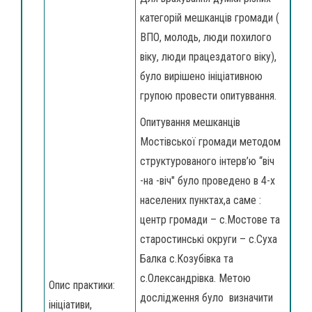
категорій мешканців громади (
ВПО, молодь, люди похилого
віку, люди працездатого віку),
було вирішено ініціативною
групою провести опитуввання.
Опитування мешканців
Мостівської громади методом
структурованого інтерв’ю “віч
-на -віч" було проведено в 4-х
населених пунктах,а саме :
центр громади – с.Мостове та
старостинські округи – с.Суха
Балка с.Козубівка та
с.Олександрівка. Метою
Опис практики:
дослідження було визначити
ініціативи,