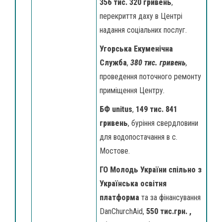
356 тис. 320
гривень
,
перекриття даху в Центрі
надання соціальних послуг.
Угорська Екуменічна
Служба
,
380 тис. гривень
,
проведення поточного ремонту
приміщення Центру
.
БФ unitus
,
149 тис. 841
гривень
, буріння свердловини
для водопостачання в с.
Мостове.
ГО Молодь України спільно з
Українська освітня
платформа
та за фінансування
DanChurchAid,
550 тис.грн. ,