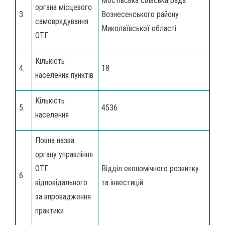
Мостівська сільська рада
органа місцевого
3.
Вознесенського району
самоврядування
Миколаївської області
ОТГ
Кількість
4.
18
населених пунктів
Кількість
5.
4536
населення
Повна назва
органу управління
ОТГ
Відділ економічного розвитку
6.
відповідального
та інвестицій
за впровадження
практики