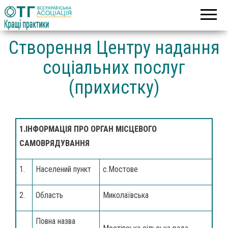
Асоціація
Кращі
об’єднаних
практики
територіальних
громад
Створення Центру надання
соціальних послуг
(прихистку)
1.ІНФОРМАЦІЯ ПРО ОРГАН МІСЦЕВОГО
САМОВРЯДУВАННЯ
1.
Населений пункт
с.Мостове
2.
Область
Миколаївська
Повна назва