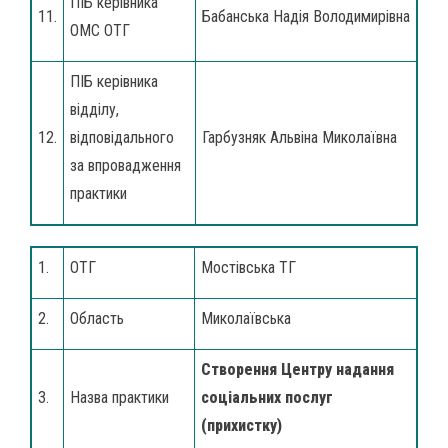
ПІБ керівника
11.
Бабанська Надія Володимирівна
ОМС ОТГ
ПІБ керівника
відділу,
12.
відповідального
Гарбузняк Альвіна Миколаївна
за впровадження
практики
1.
ОТГ
Мостівська ТГ
2.
Область
Миколаївська
Створення Центру надання
3.
Назва практики
соціальних послуг
(прихистку)