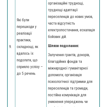
організаційні труднощі,
труднощі адаптації
переселенців до нових умов,
Які були
часта відсутність
перешкоди у
електропостачання, ескалація
реалізації
бойових дій.
практики,
Шляхи подолання:
9.
складнощі, як
вдалось їх
Залучення грантів, донорів,
подолати, що
благодійних фондів та
сприяло успіху –
міжнародної гуманітарної
до 5 речень.
допомоги; організація
психологічної підтримки для
переселенців та громади,
постійна комунікація для
уникнення упереджень чи