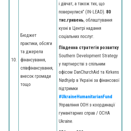
і дівчат, а також тих, що
повернулися” (IN-LEAD).
80
тис.гривень
, облаштування
кухні в Центрі надання
Бюджет
соціальних послуг.
практики, обсяги
Південна стратегія розвитку
та джерела
Southern Development Strategy
10.
фінансування,
у партнерстві з спільним
співфінансування,
офісом DanChurchAid та Kirkens
внесок громади
Nødhjelp в Україні за фінансової
тощо
підтримки
#UkraineHumanitarianFund
Управління ООН з координації
гуманітарних справ / OCHA
Ukraine.