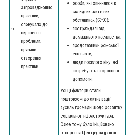
особи, які опинилися в
запровадженню
складних життєвих
практики,
обставинах (СЖО);
спонукало до
6.
постраждалі від
вирішення
домашнього насильства;
проблеми;
представники ромської
причини
спільноти;
створення
люди похилого віку, які
практики
потребують сторонньої
допомоги.
Усі ці фактори стали
поштовхом до активізації
зусиль громади щодо розвитку
соціальної інфраструктури.
Саме тому було ініційовано
створення
Центру надання