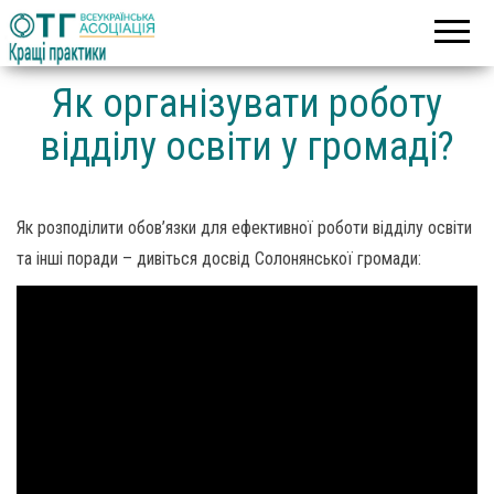
Асоціація
Кращі
об’єднаних
практики
територіальних
громад
Як організувати роботу
відділу освіти у громаді?
Як розподілити обов’язки для ефективної роботи відділу освіти
та інші поради – дивіться досвід Солонянської громади: