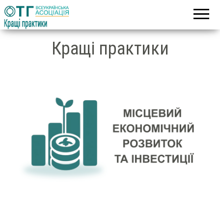
Асоціація
Кращі
об’єднаних
практики
територіальних
громад
Кращі практики